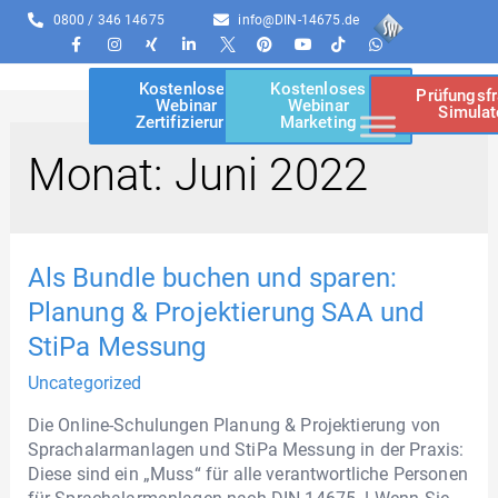
0800 / 346 14675
info@DIN-14675.de
Kostenloses
Kostenloses
Prüfungsf
Webinar
Webinar
Simulat
Zertifizierung
Marketing
Monat:
Juni 2022
Als Bundle buchen und sparen:
Planung & Projektierung SAA und
StiPa Messung
Uncategorized
Die Online-Schulungen Planung & Projektierung von
Sprachalarmanlagen und StiPa Messung in der Praxis:
Diese sind ein „Muss“ für alle verantwortliche Personen