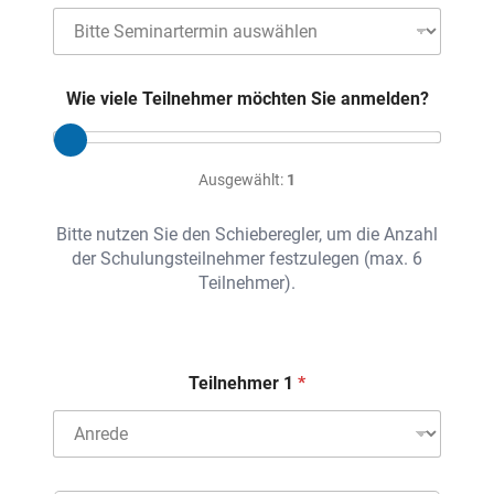
S
e
m
i
Wie viele Teilnehmer möchten Sie anmelden?
n
a
r
t
Ausgewählt:
1
e
r
m
Bitte nutzen Sie den Schieberegler, um die Anzahl
i
der Schulungsteilnehmer festzulegen (max. 6
n
Teilnehmer).
*
Teilnehmer 1
A
n
r
e