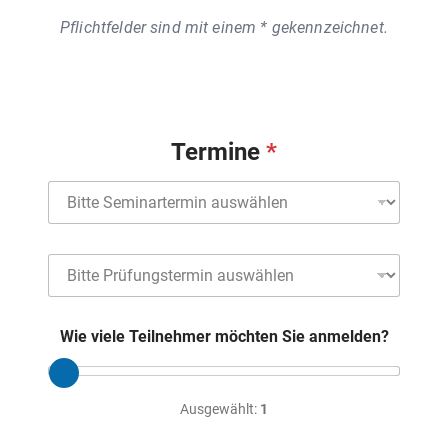
Pflichtfelder sind mit einem * gekennzeichnet.
Termine
S
e
m
i
P
n
r
a
ü
r
f
t
Wie viele Teilnehmer möchten Sie anmelden?
u
e
n
r
g
m
s
i
Ausgewählt:
1
t
n
e
*