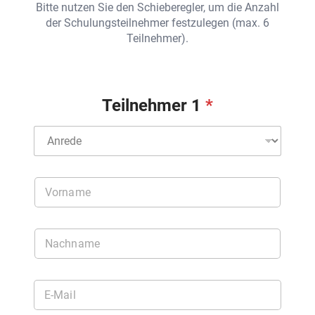
r
Bitte nutzen Sie den Schieberegler, um die Anzahl
m
der Schulungsteilnehmer festzulegen (max. 6
i
Teilnehmer).
n
Teilnehmer 1
A
n
r
e
V
d
o
e
r
T
n
e
N
a
i
a
m
l
c
e
n
h
T
e
E
n
e
h
-
a
i
m
M
m