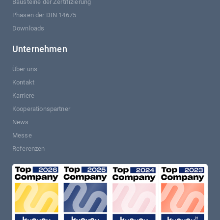
Bausteine der Zertifizierung
Phasen der DIN 14675
Downloads
Unternehmen
Über uns
Kontakt
Karriere
Kooperationspartner
News
Messe
Referenzen