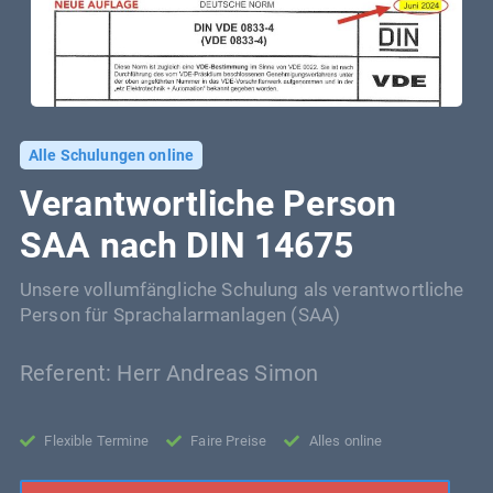
Alle Schulungen online
Verantwortliche Person
SAA nach DIN 14675
Unsere vollumfängliche Schulung als verantwortliche
Person für Sprachalarmanlagen (SAA)
Referent: Herr Andreas Simon
Flexible Termine
Faire Preise
Alles online