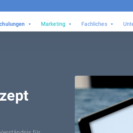
chulungen
Marketing
Fachliches
Unt
zept
 Verständnis für