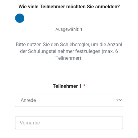
i
Wie viele Teilnehmer möchten Sie anmelden?
n
a
r
t
Ausgewählt:
1
e
r
m
Bitte nutzen Sie den Schieberegler, um die Anzahl
i
der Schulungsteilnehmer festzulegen (max. 6
n
Teilnehmer).
*
Teilnehmer 1
A
n
r
e
V
d
o
e
r
T
n
e