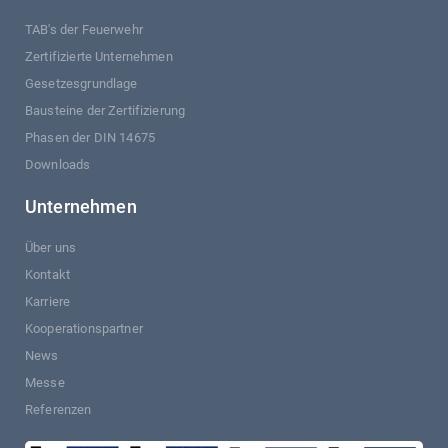
TAB's der Feuerwehr
Zertifizierte Unternehmen
Gesetzesgrundlage
Bausteine der Zertifizierung
Phasen der DIN 14675
Downloads
Unternehmen
Über uns
Kontakt
Karriere
Kooperationspartner
News
Messe
Referenzen