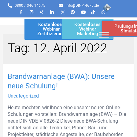
0800 / 346 14675
info@DIN-14675.de
Kostenloses
Kostenloses
Prüfungsf
Webinar
Webinar
Simulat
Zertifizierung
Marketing
Tag:
12. April 2022
Brandwarnanlage (BWA): Unsere
neue Schulung!
Uncategorized
Heute möchten wir Ihnen eine unserer neuen Online-
Schulungen vorstellen: Brandwarnanlage (BWA) – Die
neue DIN VDE V 0826-2 Diese neue BWA-Schulung
richtet sich an alle Techniker, Planer, Bau- und
Projektleiter, städtische Angestellte, der Baubehörden