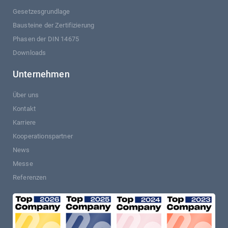
Gesetzesgrundlage
Bausteine der Zertifizierung
Phasen der DIN 14675
Downloads
Unternehmen
Über uns
Kontakt
Karriere
Kooperationspartner
News
Messe
Referenzen