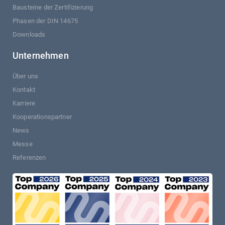
Bausteine der Zertifizierung
Phasen der DIN 14675
Downloads
Unternehmen
Über uns
Kontakt
Karriere
Kooperationspartner
News
Messe
Referenzen