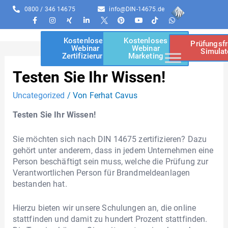
0800 / 346 14675
info@DIN-14675.de
Kostenloses
Kostenloses
Prüfungsf
Webinar
Webinar
Simulat
Zertifizierung
Marketing
Testen Sie Ihr Wissen!
Uncategorized
/ Von
Ferhat Cavus
Testen Sie Ihr Wissen!
Sie möchten sich nach DIN 14675 zertifizieren? Dazu
gehört unter anderem, dass in jedem Unternehmen eine
Person beschäftigt sein muss, welche die Prüfung zur
Verantwortlichen Person für Brandmeldeanlagen
bestanden hat.
Hierzu bieten wir unsere Schulungen an, die online
stattfinden und damit zu hundert Prozent stattfinden.