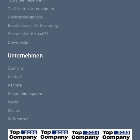
TAB's der Feuerwehr
Zertifizierte Unternehmen
Gesetzesgrundlage
Bausteine der Zertifizierung
Phasen der DIN 14675
Downloads
Unternehmen
Über uns
Kontakt
Karriere
Kooperationspartner
News
Messe
Referenzen