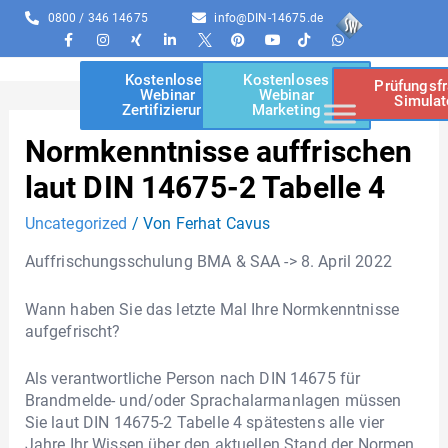
0800 / 346 14675
info@DIN-14675.de
Kostenloses
Kostenloses
Prüfungsf
Webinar
Webinar
Simulat
Zertifizierung
Marketing
Normkenntnisse auffrischen
laut DIN 14675-2 Tabelle 4
Uncategorized
/ Von
Ferhat Cavus
Auffrischungsschulung BMA & SAA -> 8. April 2022
Wann haben Sie das letzte Mal Ihre Normkenntnisse
aufgefrischt?
Als verantwortliche Person nach DIN 14675 für
Brandmelde- und/oder Sprachalarmanlagen müssen
Sie laut DIN 14675-2 Tabelle 4 spätestens alle vier
Jahre Ihr Wissen über den aktuellen Stand der Normen