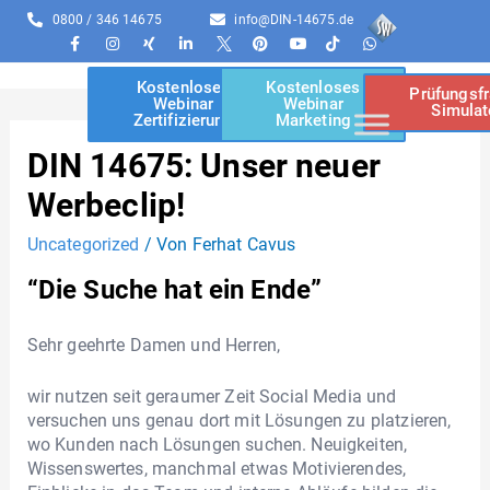
0800 / 346 14675
info@DIN-14675.de
Kostenloses
Kostenloses
Prüfungsf
Webinar
Webinar
Simulat
Zertifizierung
Marketing
DIN 14675: Unser neuer
Werbeclip!
Uncategorized
/ Von
Ferhat Cavus
“Die Suche hat ein Ende”
Sehr geehrte Damen und Herren,
wir nutzen seit geraumer Zeit Social Media und
versuchen uns genau dort mit Lösungen zu platzieren,
wo Kunden nach Lösungen suchen. Neuigkeiten,
Wissenswertes, manchmal etwas Motivierendes,