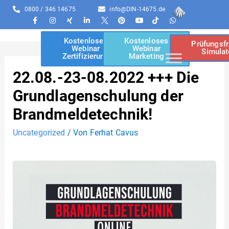
0800 / 346 14675
info@DIN-14675.de
Kostenloses
Kostenloses
Prüfungsf
Webinar
Webinar
Simulat
Zertifizierung
Marketing
22.08.-23-08.2022 +++ Die
Grundlagenschulung der
Brandmeldetechnik!
Uncategorized
/ Von
Ferhat Cavus