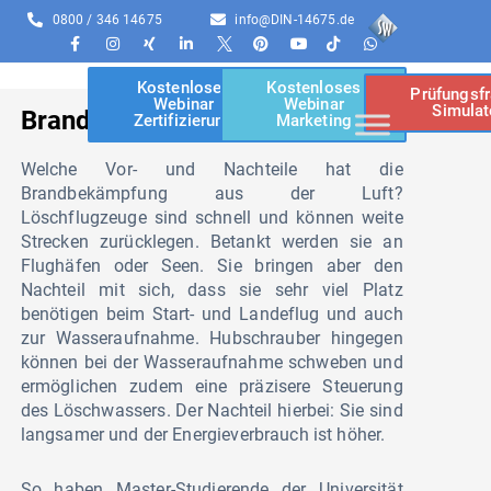
0800 / 346 14675
info@DIN-14675.de
Kostenloses
Kostenloses
Prüfungsf
Webinar
Webinar
Simulat
Brandbekämpfung aus der Luft
Zertifizierung
Marketing
Welche Vor- und Nachteile hat die
Brandbekämpfung aus der Luft?
Löschflugzeuge sind schnell und können weite
Strecken zurücklegen. Betankt werden sie an
Flughäfen oder Seen. Sie bringen aber den
Nachteil mit sich, dass sie sehr viel Platz
benötigen beim Start- und Landeflug und auch
zur Wasseraufnahme. Hubschrauber hingegen
können bei der Wasseraufnahme schweben und
ermöglichen zudem eine präzisere Steuerung
des Löschwassers. Der Nachteil hierbei: Sie sind
langsamer und der Energieverbrauch ist höher.
So haben Master-Studierende der Universität