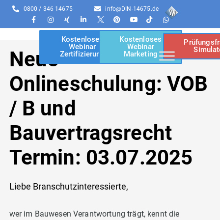
0800 / 346 14675
info@DIN-14675.de
Kostenloses
Kostenloses
Prüfungsf
Webinar
Webinar
Simulat
Neue
Zertifizierung
Marketing
Onlineschulung: VOB
/ B und
Bauvertragsrecht
Termin: 03.07.2025
Liebe Branschutzinteressierte,
wer im Bauwesen Verantwortung trägt, kennt die