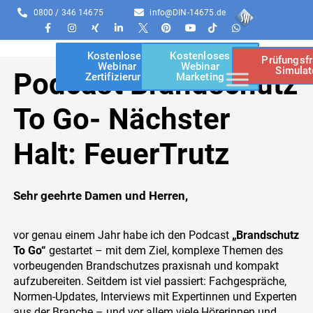
0800 / 346 14675
info@DIN-14675.de
Kostenloses
Kostenloses
Prüfungsf
Webinar
Webinar
Simulat
Podcast Brandschutz
Zertifizierung
Marketing
To Go- Nächster
Halt: FeuerTrutz
Sehr geehrte Damen und Herren,
vor genau einem Jahr habe ich den Podcast
„Brandschutz
To Go“
gestartet – mit dem Ziel, komplexe Themen des
vorbeugenden Brandschutzes praxisnah und kompakt
aufzubereiten. Seitdem ist viel passiert: Fachgespräche,
Normen-Updates, Interviews mit Expertinnen und Experten
aus der Branche – und vor allem viele Hörerinnen und