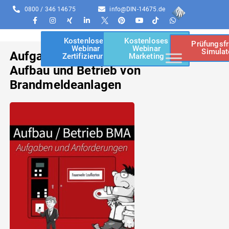
0800 / 346 14675
info@DIN-14675.de
Kostenloses
Kostenloses
Prüfungsf
Webinar
Webinar
Simulat
Aufgaben und Anforderungen beim
Zertifizierung
Marketing
Aufbau und Betrieb von
Brandmeldeanlagen