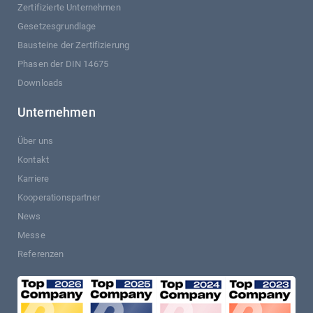
Zertifizierte Unternehmen
Gesetzesgrundlage
Bausteine der Zertifizierung
Phasen der DIN 14675
Downloads
Unternehmen
Über uns
Kontakt
Karriere
Kooperationspartner
News
Messe
Referenzen