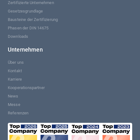
Zertifizierte Unternehmen
Gesetzesgrundlage
Bausteine der Zertifizierung
Phasen der DIN 14675
Downloads
Unternehmen
Über uns
Kontakt
Karriere
Kooperationspartner
News
Messe
Referenzen