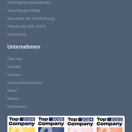
Zertifizierte Unternehmen
Gesetzesgrundlage
Bausteine der Zertifizierung
Phasen der DIN 14675
Downloads
Unternehmen
Über uns
Kontakt
Karriere
Kooperationspartner
News
Messe
Referenzen