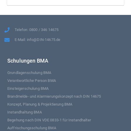
Telefon: 0800 / 346 14675
E-Mail: info@DIN-14675.de
Schulungen BMA
Grundlagenschulung BMA
Verantwortliche Person BMA
Einsteigerschulung BMA
Brandmelde- und Alarmierungskonzept nach DIN 14675
Konzept, Planung & Projektierung BMA
Instandhaltung BMA
Begehung nach DIN VDE 0833-1 für Instandhalter
Auffrischungsschulung BMA