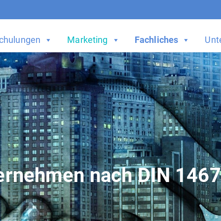
chulungen
Marketing
Fachliches
Unt
nternehmen nach
DIN 146