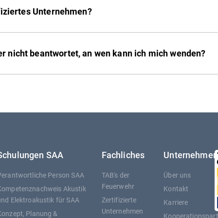
ifiziertes Unternehmen?
r nicht beantwortet, an wen kann ich mich wenden?
Schulungen SAA
Fachliches
Unternehmen
Verantwortliche Person SAA
TAB's der
Über uns
Feuerwehr
Kompetenznachweis Akustik
Kontakt
und Elektroakustik für SAA
Zertifizierte
Karriere
Unternehmen
Konzept, Planung &
Kooperationspar