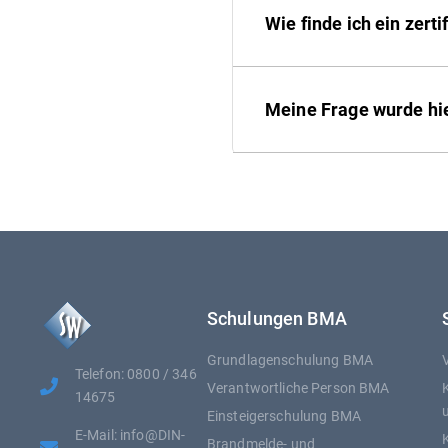
Wie finde ich ein zert
Meine Frage wurde hie
Schulungen BMA
Grundlagenschulung BMA
Telefon: 0800 / 346
Verantwortliche Person BMA
14675
Einsteigerschulung BMA
E-Mail: info@DIN-
Brandmelde- und