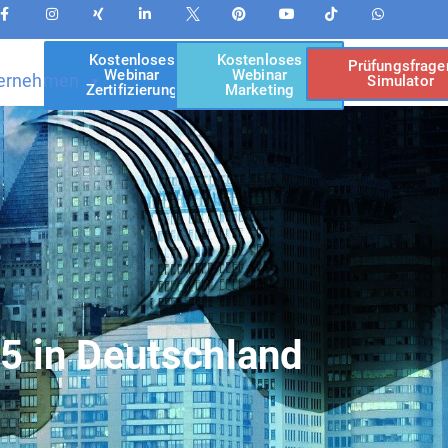
Kostenloses
Kostenloses
Prüfungsfrage
Webinar
Webinar
ernehmen
Simulator
Zertifizierung
Marketing
75
in Deutschland