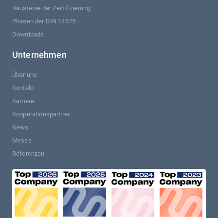
Bausteine der Zertifizierung
Phasen der DIN 14675
Downloads
Unternehmen
Über uns
Kontakt
Karriere
Kooperationspartner
News
Messe
Referenzen