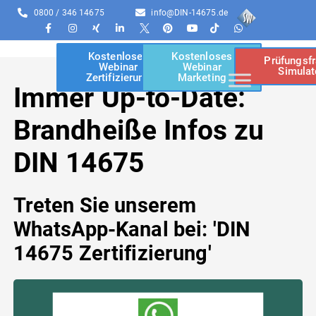
0800 / 346 14675
info@DIN-14675.de
Kostenloses
Kostenloses
Prüfungsf
Webinar
Webinar
Simulat
Zertifizierung
Marketing
Immer Up-to-Date:
Brandheiße Infos zu
DIN 14675
Treten Sie unserem
WhatsApp-Kanal bei: 'DIN
14675 Zertifizierung'