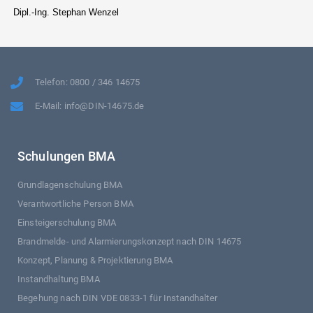
Dipl.-Ing. Stephan Wenzel
Telefon: 0800 / 346 14675
E-Mail: info@DIN-14675.de
Schulungen BMA
Grundlagenschulung BMA
Verantwortliche Person BMA
Einsteigerschulung BMA
Brandmelde- und Alarmierungskonzept nach DIN 14675
Konzept, Planung & Projektierung BMA
Instandhaltung BMA
Begehung nach DIN VDE 0833-1 für Instandhalter