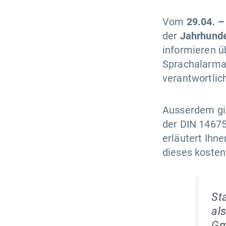
Vom
29.04. –
der
Jahrhunde
informieren 
Sprachalarma
verantwortli
Ausserdem gib
der DIN 14675
erläutert Ihn
dieses kosten
St
als
G