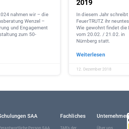
2019
2024 nahmen wir – die
In diesem Jahr schreib
sberatung Wenzel –
FeuerTRUTZ ihr neuntes
erung und Engagement
Wie gewohnt findet die
staltung zum 50-
vom 20.02. / 21.02. in
Nürnberg statt.
Weiterlesen
12. Dezember 2018
Schulungen SAA
Fachliches
Unternehmen
Verantwortliche Person SAA
TAB's der
Über uns