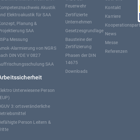
Feuerwehr
Kompetenznachweis Akustik
Kontakt
und Elektroakustik für SAA
Zertifizierte
Karriere
Unternehmen
Konzept, Planung &
Kooperationspar
Projektierung SAA
Gesetzesgrundlage
News
StiPa Messung
Bausteine der
Messe
Zertifizierung
Amok-Alarmierung von NGRS
Referenzen
nach DIN VDE V 0827
Phasen der DIN
14675
Auffrischungsschulung SAA
Downloads
Arbeitssicherheit
Elektro Unterwiesene Person
(EUP)
DGUV 3: ortsveränderliche
Betriebsmittel
Befähigte Person Leitern &
ritte