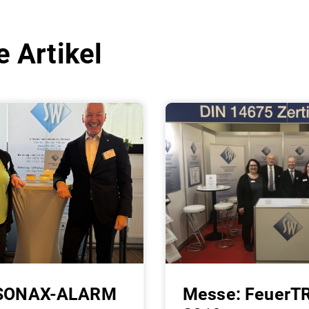
e Artikel
 SONAX-ALARM
Messe: FeuerT