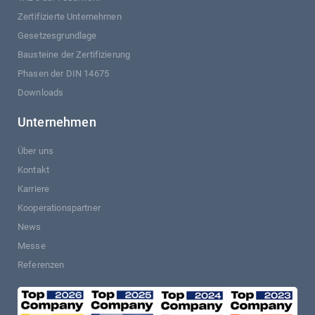
Zertifizierte Unternehmen
Gesetzesgrundlage
Bausteine der Zertifizierung
Phasen der DIN 14675
Downloads
Unternehmen
Über uns
Kontakt
Karriere
Kooperationspartner
News
Messe
Referenzen