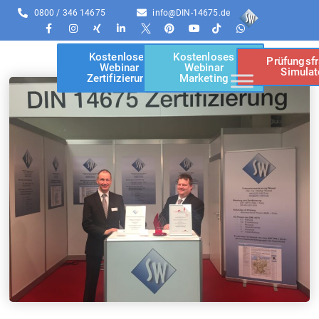
0800 / 346 14675
info@DIN-14675.de
Kostenloses
Kostenloses
Prüfungsf
Webinar
Webinar
Simulat
Zertifizierung
Marketing