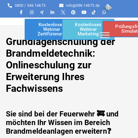
0800 / 346 14675
info@DIN-14675.de
Kostenloses
Kostenloses
Prüfungsf
Webinar
Webinar
Simulat
Zertifizierung
Marketing
Grundlagenschulung der
Brandmeldetechnik:
Onlineschulung zur
Erweiterung Ihres
Fachwissens
Sie sind bei der Feuerwehr 🚒 und
möchten Ihr Wissen im Bereich
Brandmeldeanlagen erweitern❓