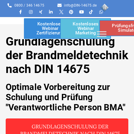
0800 / 346 14675
info@DIN-14675.de
Kostenloses
Kostenloses
Prüfungsf
Webinar
Webinar
Simulat
Zertifizierung
Marketing
Grundlagenschulung
der Brandmeldetechnik
nach DIN 14675
Optimale Vorbereitung zur
Schulung und Prüfung
"Verantwortliche Person BMA"